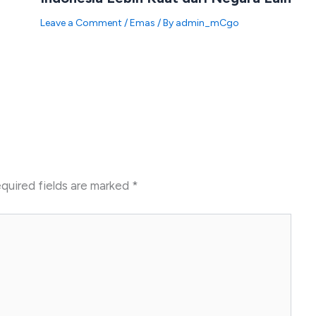
Leave a Comment
/
Emas
/ By
admin_mCgo
quired fields are marked
*