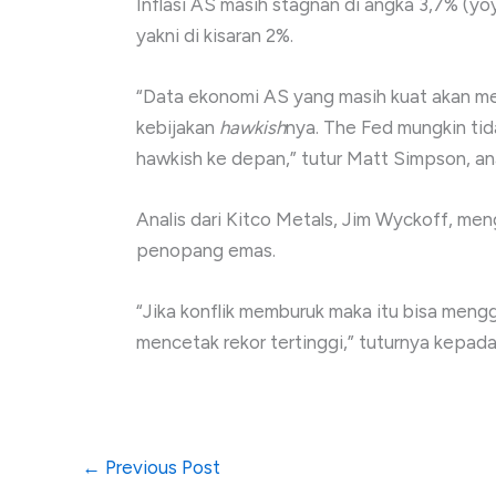
Inflasi AS masih stagnan di angka 3,7% (y
yakni di kisaran 2%.
“Data ekonomi AS yang masih kuat akan 
kebijakan
hawkish
nya. The Fed mungkin ti
hawkish ke depan,” tutur Matt Simpson, anal
Analis dari Kitco Metals, Jim Wyckoff, men
penopang emas.
“Jika konflik memburuk maka itu bisa men
mencetak rekor tertinggi,” tuturnya kepada
←
Previous Post