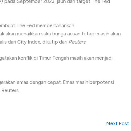
oy) pada September 2023, jauh dari target The Fed
membuat The Fed mempertahankan
dak akan menaikkan suku bunga acuan tetapi masih akan
is dari City Index, dikutip dari
Reuters
.
gatakan konflik di Timur Tengah masih akan menjadi
ggerakan emas dengan cepat. Emas masih berpotensi
 Reuters.
Next Post