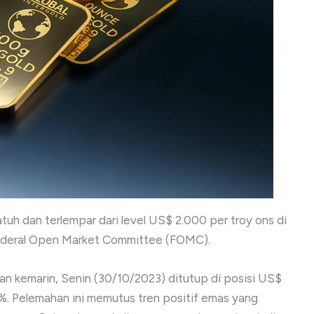
tuh dan terlempar dari level US$ 2.000 per troy ons di
Federal Open Market Committee (FOMC).
n kemarin, Senin (30/10/2023) ditutup di posisi US$
9%. Pelemahan ini memutus tren positif emas yang