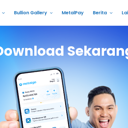
Bullion Gallery
MetalPay
Berita
La
Download Sekaran