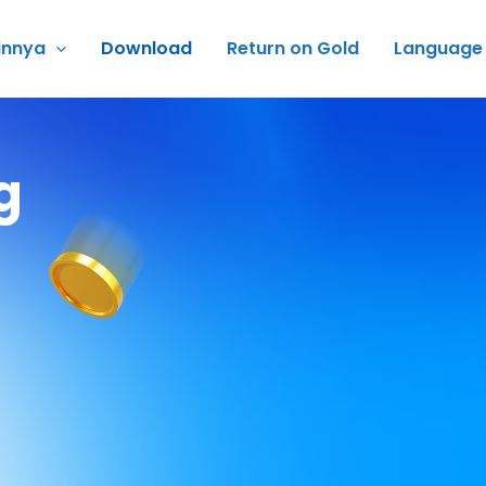
innya
Download
Return on Gold
Language
g