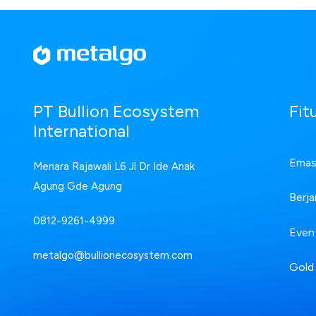
Fit
PT Bullion Ecosystem
International
Emas 
Menara Rajawali L6 Jl Dr Ide Anak
Agung Gde Agung
Berja
0812-9261-4999
Even
metalgo@bullionecosystem.com
Gold