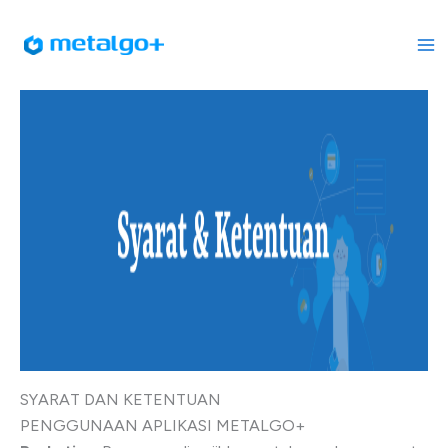
Skip
to
content
SYARAT DAN KETENTUAN
PENGGUNAAN APLIKASI METALGO+