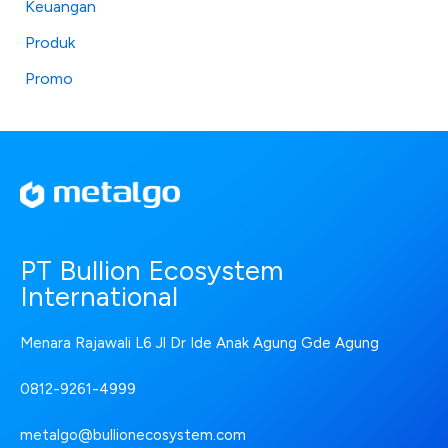
Keuangan
Produk
Promo
PT Bullion Ecosystem
International
Menara Rajawali L6 Jl Dr Ide Anak Agung Gde Agung
0812-9261-4999
metalgo@bullionecosystem.com