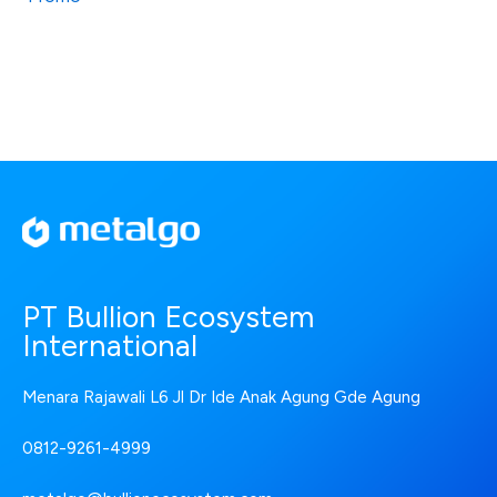
PT Bullion Ecosystem
International
Menara Rajawali L6 Jl Dr Ide Anak Agung Gde Agung
0812-9261-4999