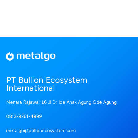
PT Bullion Ecosystem
International
Menara Rajawali L6 Jl Dr Ide Anak Agung Gde Agung
0812-9261-4999
metalgo@bullionecosystem.com