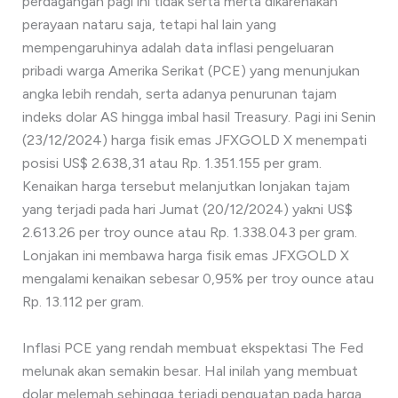
perdagangan pagi ini tidak serta merta dikarenakan
perayaan nataru saja, tetapi hal lain yang
mempengaruhinya adalah data inflasi pengeluaran
pribadi warga Amerika Serikat (PCE) yang menunjukan
angka lebih rendah, serta adanya penurunan tajam
indeks dolar AS hingga imbal hasil Treasury. Pagi ini Senin
(23/12/2024) harga fisik emas JFXGOLD X menempati
posisi US$ 2.638,31 atau Rp. 1.351.155 per gram.
Kenaikan harga tersebut melanjutkan lonjakan tajam
yang terjadi pada hari Jumat (20/12/2024) yakni US$
2.613.26 per troy ounce atau Rp. 1.338.043 per gram.
Lonjakan ini membawa harga fisik emas JFXGOLD X
mengalami kenaikan sebesar 0,95% per troy ounce atau
Rp. 13.112 per gram.
Inflasi PCE yang rendah membuat ekspektasi The Fed
melunak akan semakin besar. Hal inilah yang membuat
dolar melemah sehingga terjadi penguatan pada harga