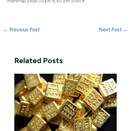
menetap pada US$978,60 per ounce.
←
Previous Post
Next Post
→
Related Posts