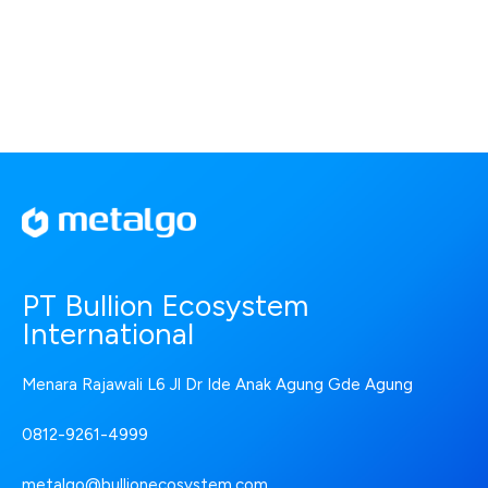
PT Bullion Ecosystem
International
Menara Rajawali L6 Jl Dr Ide Anak Agung Gde Agung
0812-9261-4999
metalgo@bullionecosystem.com