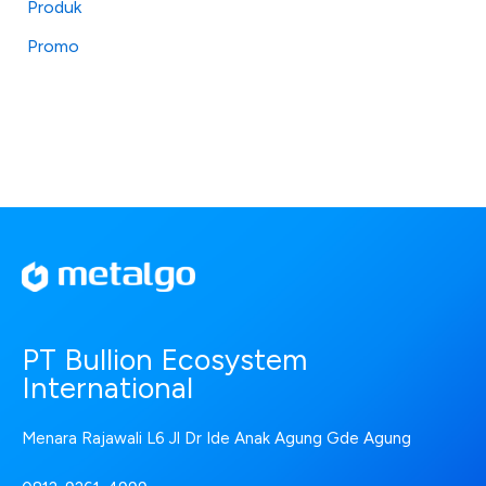
Produk
Promo
PT Bullion Ecosystem
International
Menara Rajawali L6 Jl Dr Ide Anak Agung Gde Agung