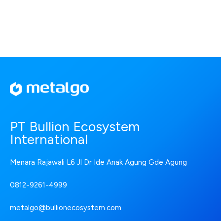
PT Bullion Ecosystem
International
Menara Rajawali L6 Jl Dr Ide Anak Agung Gde Agung
0812-9261-4999
metalgo@bullionecosystem.com