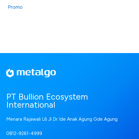
Promo
PT Bullion Ecosystem
International
Menara Rajawali L6 Jl Dr Ide Anak Agung Gde Agung
0812-9261-4999