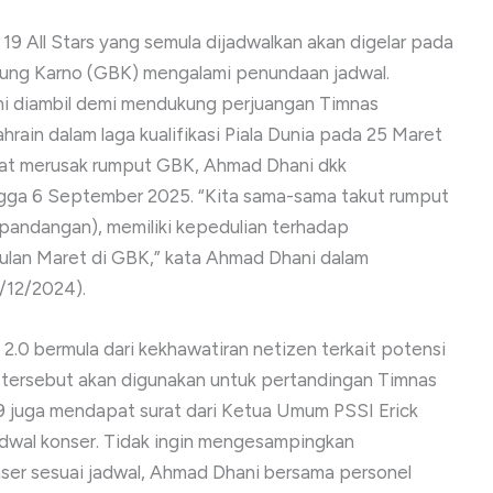
19 All Stars yang semula dijadwalkan akan digelar pada
Bung Karno (GBK) mengalami penundaan jadwal.
ni diambil demi mendukung perjuangan Timnas
rain dalam laga kualifikasi Piala Dunia pada 25 Maret
pat merusak rumput GBK, Ahmad Dhani dkk
ga 6 September 2025. “Kita sama-sama takut rumput
(pandangan), memiliki kepedulian terhadap
ulan Maret di GBK,” kata Ahmad Dhani dalam
0/12/2024).
2.0 bermula dari kekhawatiran netizen terkait potensi
tersebut akan digunakan untuk pertandingan Timnas
 19 juga mendapat surat dari Ketua Umum PSSI Erick
dwal konser. Tidak ingin mengesampingkan
er sesuai jadwal, Ahmad Dhani bersama personel