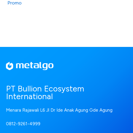
Promo
PT Bullion Ecosystem
International
Menara Rajawali L6 Jl Dr Ide Anak Agung Gde Agung
0812-9261-4999