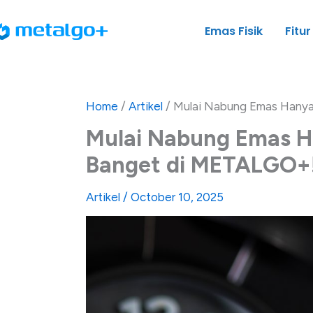
Skip
to
Emas Fisik
Fitur
content
Home
/
Artikel
/
Mulai Nabung Emas Hanya
Mulai Nabung Emas Ha
Banget di METALGO+
Artikel
/
October 10, 2025