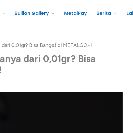
Bullion Gallery
MetalPay
Berita
La
 dari 0,01gr? Bisa Banget di METALGO+!
nya dari 0,01gr? Bisa
!