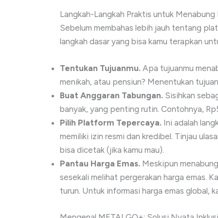
Langkah-Langkah Praktis untuk Menabung
Sebelum membahas lebih jauh tentang pla
langkah dasar yang bisa kamu terapkan un
Tentukan Tujuanmu.
Apa tujuanmu menabu
menikah, atau pensiun? Menentukan tujua
Buat Anggaran Tabungan.
Sisihkan sebag
banyak, yang penting rutin. Contohnya, Rp
Pilih Platform Tepercaya.
Ini adalah lang
memiliki izin resmi dan kredibel. Tinjau ul
bisa dicetak (jika kamu mau).
Pantau Harga Emas.
Meskipun menabung a
sesekali melihat pergerakan harga emas. 
turun. Untuk informasi harga emas global, k
Mengenal METALGO+: Solusi Nyata Inklus