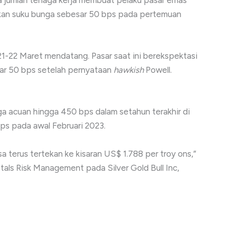
a jumlah tenaga kerja membuat pelaku pasar emas
kan suku bunga sebesar 50 bps pada pertemuan
-22 Maret mendatang. Pasar saat ini berekspektasi
ar 50 bps setelah pernyataan
hawkish
Powell.
a acuan hingga 450 bps dalam setahun terakhir di
bps pada awal Februari 2023.
a terus tertekan ke kisaran US$ 1.788 per troy ons,”
etals Risk Management pada Silver Gold Bull Inc,