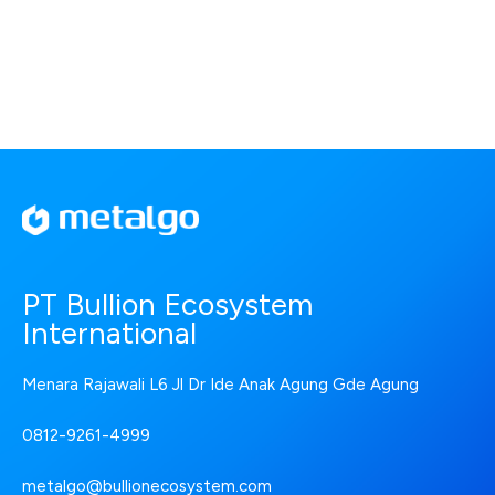
PT Bullion Ecosystem
International
Menara Rajawali L6 Jl Dr Ide Anak Agung Gde Agung
0812-9261-4999
metalgo@bullionecosystem.com