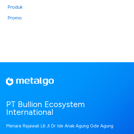
Produk
Promo
PT Bullion Ecosystem
International
Menara Rajawali L6 Jl Dr Ide Anak Agung Gde Agung