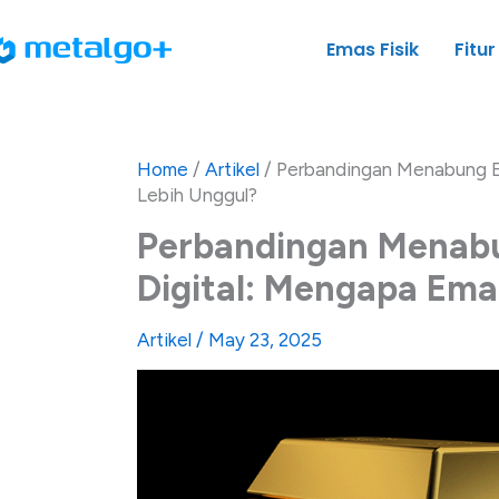
Skip
to
Emas Fisik
Fitur
content
Home
/
Artikel
/
Perbandingan Menabung Em
Lebih Unggul?
Perbandingan Menabu
Digital: Mengapa Emas
Artikel
/
May 23, 2025