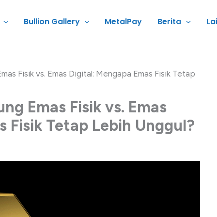
Bullion Gallery
MetalPay
Berita
La
as Fisik vs. Emas Digital: Mengapa Emas Fisik Tetap
ng Emas Fisik vs. Emas
 Fisik Tetap Lebih Unggul?