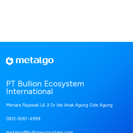
PT Bullion Ecosystem
International
Menara Rajawali L6 Jl Dr Ide Anak Agung Gde Agung
0812-9261-4999
metalgo@bullionecosystem.com