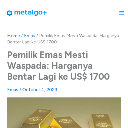
Skip
to
content
Home
/
Emas
/
Pemilik Emas Mesti Waspada: Harganya
Bentar Lagi ke US$ 1700
Pemilik Emas Mesti
Waspada: Harganya
Bentar Lagi ke US$ 1700
Emas
/
October 4, 2023