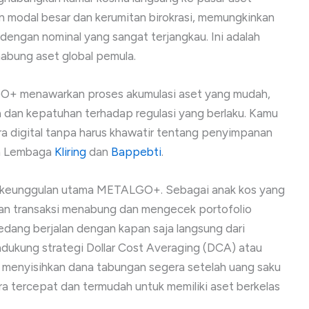
an modal besar dan kerumitan birokrasi, memungkinkan
dengan nominal yang sangat terjangkau. Ini adalah
nabung aset global pemula.
GO+ menawarkan proses akumulasi aset yang mudah,
 dan kepatuhan terhadap regulasi yang berlaku. Kamu
a digital tanpa harus khawatir tentang penyimpanan
leh Lembaga
Kliring
dan
Bappebti
.
h keunggulan utama METALGO+. Sebagai anak kos yang
kan transaksi menabung dan mengecek portofolio
dang berjalan dengan kapan saja langsung dari
endukung strategi Dollar Cost Averaging (DCA) atau
g menyisihkan dana tabungan segera setelah uang saku
ara tercepat dan termudah untuk memiliki aset berkelas