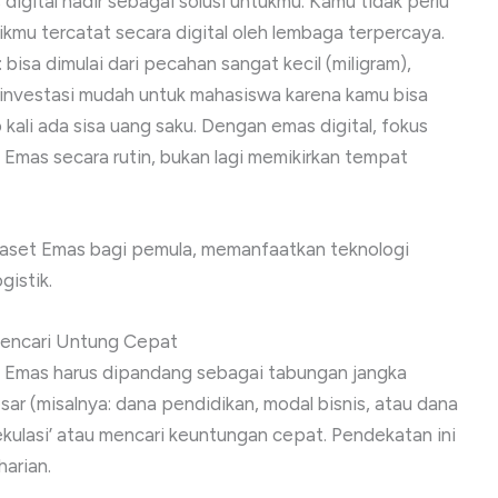
 digital hadir sebagai solusi untukmu. Kamu tidak perlu
kmu tercatat secara digital oleh lembaga terpercaya.
sa dimulai dari pecahan sangat kecil (miligram),
 investasi mudah untuk mahasiswa karena kamu bisa
kali ada sisa uang saku. Dengan emas digital, fokus
 Emas secara rutin, bukan lagi memikirkan tempat
i aset Emas bagi pemula, memanfaatkan teknologi
gistik.
Mencari Untung Cepat
r. Emas harus dipandang sebagai tabungan jangka
sar (misalnya: dana pendidikan, modal bisnis, atau dana
pekulasi’ atau mencari keuntungan cepat. Pendekatan ini
harian.