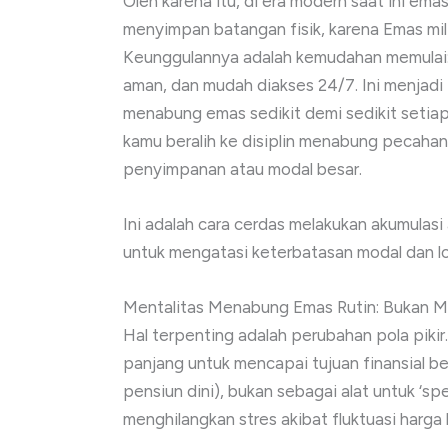
Oleh karena itu, di era modern saat ini emas
menyimpan batangan fisik, karena Emas mili
Keunggulannya adalah kemudahan memulai: bi
aman, dan mudah diakses 24/7. Ini menjadi
menabung emas sedikit demi sedikit setiap 
kamu beralih ke disiplin menabung pecahan
penyimpanan atau modal besar.
Ini adalah cara cerdas melakukan akumulas
untuk mengatasi keterbatasan modal dan lo
Mentalitas Menabung Emas Rutin: Bukan 
Hal terpenting adalah perubahan pola piki
panjang untuk mencapai tujuan finansial be
pensiun dini), bukan sebagai alat untuk ‘s
menghilangkan stres akibat fluktuasi harga 