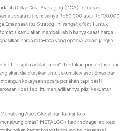
dalah Dollar Cost Averaging (DCA). Ini berarti
ama secara rutin, misalnya Rp50.000 atau Rp100.000
a Emas saat itu. Strategi ini sangat efektif untuk
tomatis kamu akan membeli lebih banyak saat harga
nghasilkan harga rata-rata yang optimal dalam jangka
indset “disiplin adalah kunci”. Tentukan persentase dari
yang akan dialokasikan untuk akumulasi aset Emas dan
embangun kekayaan secara perlahan tapi pasti.
rkesan ribet tapi itu menjadikannya pilar kekuatan
 Menabung Aset Global dari Kamar Kos
ai menabung emas? METALGO+ hadir sebagai aplikasi
ghubungkan kamar kosmu langsung ke pasar aset