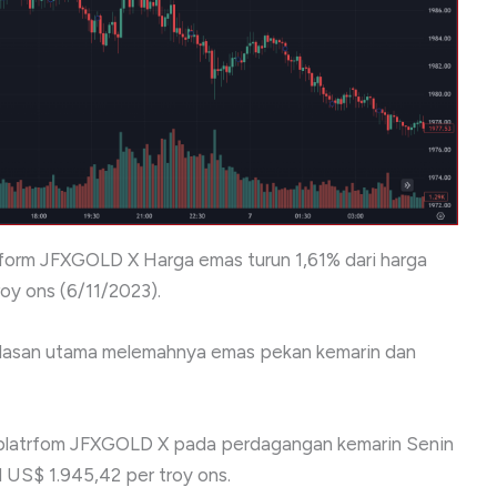
tform JFXGOLD X Harga emas turun 1,61% dari harga
roy ons (6/11/2023).
 alasan utama melemahnya emas pekan kemarin dan
a platrfom JFXGOLD X pada perdagangan kemarin Senin
 US$ 1.945,42 per troy ons.