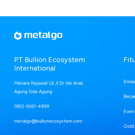
Fit
PT Bullion Ecosystem
International
Emas 
Menara Rajawali L6 Jl Dr Ide Anak
Agung Gde Agung
Berja
0812-9261-4999
Even
metalgo@bullionecosystem.com
Gold