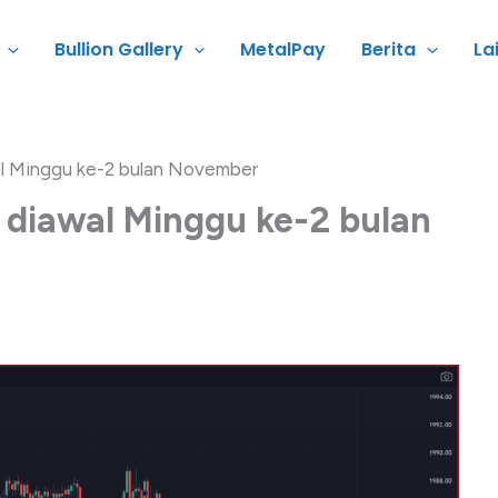
Bullion Gallery
MetalPay
Berita
La
l Minggu ke-2 bulan November
diawal Minggu ke-2 bulan