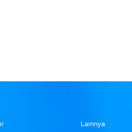
ur
Lainnya