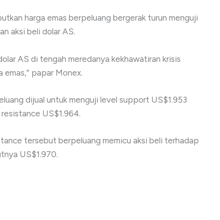
utkan harga emas berpeluang bergerak turun menguji
n aksi beli dolar AS.
 dolar AS di tengah meredanya kekhawatiran krisis
a emas,” papar Monex.
eluang dijual untuk menguji level support US$1.953
 resistance US$1.964.
sistance tersebut berpeluang memicu aksi beli terhadap
jutnya US$1.970.