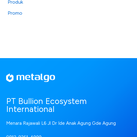
Produk
Promo
PT Bullion Ecosystem
International
Menara Rajawali L6 Jl Dr Ide Anak Agung Gde Agung