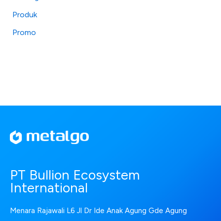
Produk
Promo
PT Bullion Ecosystem
International
Menara Rajawali L6 Jl Dr Ide Anak Agung Gde Agung