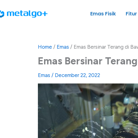
Skip
to
Emas Fisik
Fitur
content
Home
/
Emas
/
Emas Bersinar Terang di B
Emas Bersinar Terang
Emas
/
December 22, 2022