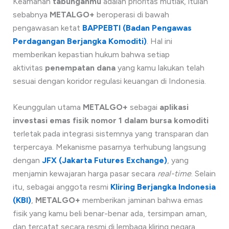
Keamanan
tabunganmu
adalah prioritas mutlak, itulah
sebabnya
METALGO+
beroperasi di bawah
pengawasan ketat
BAPPEBTI (Badan Pengawas
Perdagangan Berjangka Komoditi)
. Hal ini
memberikan kepastian hukum bahwa setiap
aktivitas
penempatan dana
yang kamu lakukan telah
sesuai dengan koridor regulasi keuangan di Indonesia.
Keunggulan utama
METALGO+
sebagai
aplikasi
investasi emas fisik nomor 1 dalam bursa komoditi
terletak pada integrasi sistemnya yang transparan dan
terpercaya. Mekanisme pasarnya terhubung langsung
dengan
JFX (Jakarta Futures Exchange)
, yang
menjamin kewajaran harga pasar secara
real-time
. Selain
itu, sebagai anggota resmi
Kliring Berjangka Indonesia
(KBI)
,
METALGO+
memberikan jaminan bahwa emas
fisik yang kamu beli benar-benar ada, tersimpan aman,
dan tercatat secara resmi di lembaga kliring negara.