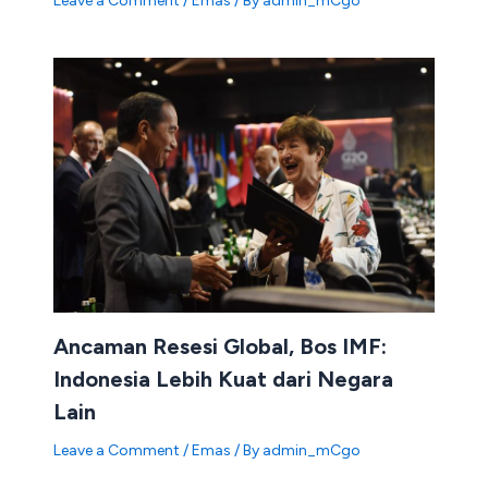
Leave a Comment
/
Emas
/ By
admin_mCgo
Ancaman Resesi Global, Bos IMF:
Indonesia Lebih Kuat dari Negara
Lain
Leave a Comment
/
Emas
/ By
admin_mCgo