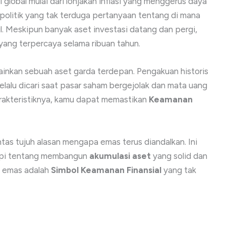
lobal mulai dari lonjakan inflasi yang menggerus daya
eopolitik yang tak terduga pertanyaan tentang di mana
. Meskipun banyak aset investasi datang dan pergi,
yang terpercaya selama ribuan tahun.
inkan sebuah aset garda terdepan. Pengakuan historis
selalu dicari saat pasar saham bergejolak dan mata uang
rakteristiknya, kamu dapat memastikan
Keamanan
ntas tujuh alasan mengapa emas terus diandalkan. Ini
api tentang membangun
akumulasi aset
yang solid dan
a emas adalah
Simbol Keamanan Finansial
yang tak