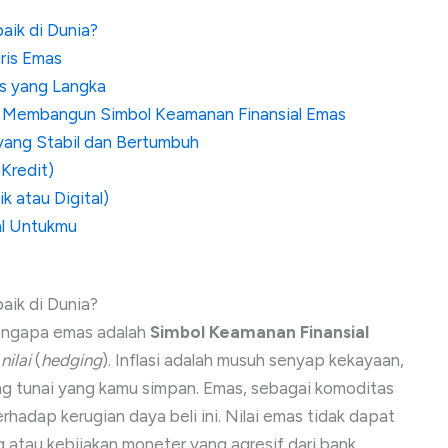
aik di Dunia?
oris Emas
as yang Langka
tuk Membangun Simbol Keamanan Finansial Emas
 yang Stabil dan Bertumbuh
 Kredit)
 atau Digital)
l Untukmu
aik di Dunia?
engapa emas adalah
Simbol Keamanan Finansial
nilai
(
hedging
). Inflasi adalah musuh senyap kekayaan,
ng tunai yang kamu simpan. Emas, sebagai komoditas
erhadap kerugian daya beli ini. Nilai emas tidak dapat
atau kebijakan moneter yang agresif dari bank