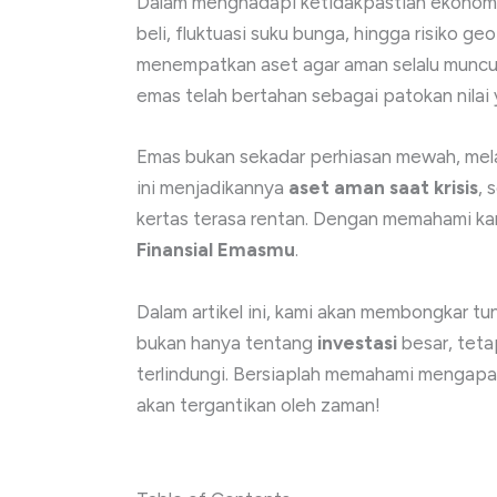
Dalam menghadapi ketidakpastian ekonomi g
beli, fluktuasi suku bunga, hingga risiko g
menempatkan aset agar aman selalu muncul
emas telah bertahan sebagai patokan nilai 
Emas bukan sekadar perhiasan mewah, mela
ini menjadikannya
aset aman saat krisis
, 
kertas terasa rentan. Dengan memahami ka
Finansial Emasmu
.
Dalam artikel ini, kami akan membongkar tu
bukan hanya tentang
investasi
besar, tet
terlindungi. Bersiaplah memahami mengap
akan tergantikan oleh zaman!