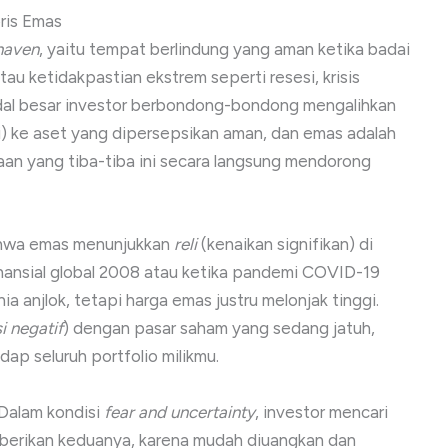
oris Emas
haven
, yaitu tempat berlindung yang aman ketika badai
au ketidakpastian ekstrem seperti resesi, krisis
dal besar investor berbondong-bondong mengalihkan
ti) ke aset yang dipersepsikan aman, dan emas adalah
an yang tiba-tiba ini secara langsung mendorong
bahwa emas menunjukkan
reli
(kenaikan signifikan) di
 finansial global 2008 atau ketika pandemi COVID-19
 anjlok, tetapi harga emas justru melonjak tinggi.
i negatif
) dengan pasar saham yang sedang jatuh,
dap seluruh portfolio milikmu.
. Dalam kondisi
fear and uncertainty
, investor mencari
emberikan keduanya, karena mudah diuangkan dan