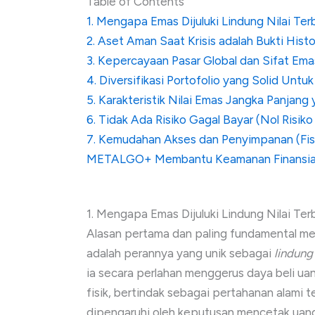
Table of Contents
1. Mengapa Emas Dijuluki Lindung Nilai Terb
2. Aset Aman Saat Krisis adalah Bukti Hist
3. Kepercayaan Pasar Global dan Sifat Em
4. Diversifikasi Portofolio yang Solid Un
5. Karakteristik Nilai Emas Jangka Panjang
6. Tidak Ada Risiko Gagal Bayar (Nol Risiko
7. Kemudahan Akses dan Penyimpanan (Fisik
METALGO+ Membantu Keamanan Finansia
1. Mengapa Emas Dijuluki Lindung Nilai Terb
Alasan pertama dan paling fundamental m
adalah perannya yang unik sebagai
lindung 
ia secara perlahan menggerus daya beli ua
fisik, bertindak sebagai pertahanan alami t
dipengaruhi oleh keputusan mencetak uang 