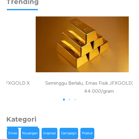
Trending
X
Seminggu Berlalu, Emas Fisik JFXGOLDX Naik Rp
44.000/gram
Kategori
Emas
Keuangan
Inspirasi
Campaign
Produk